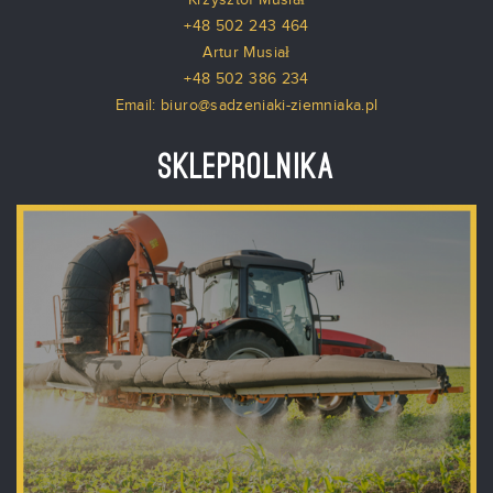
Krzysztof Musiał
+48 502 243 464
Artur Musiał
+48 502 386 234
Email: biuro@sadzeniaki-ziemniaka.pl
Skleprolnika