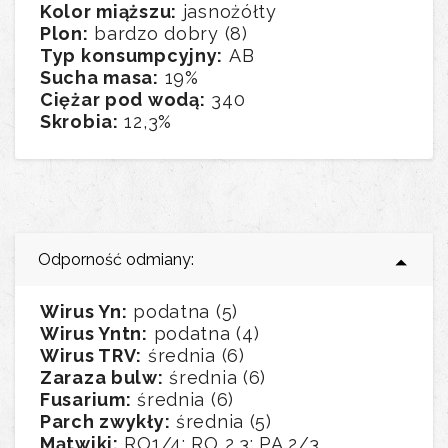
Kolor miąższu:
jasnożółty
Plon:
bardzo dobry (8)
Typ konsumpcyjny:
AB
Sucha masa:
19%
Ciężar pod wodą:
340
Skrobia:
12,3%
Odporność odmiany:
Wirus Yn:
podatna (5)
Wirus Yntn:
podatna (4)
Wirus TRV:
średnia (6)
Zaraza bulw:
średnia (6)
Fusarium:
średnia (6)
Parch zwykły:
średnia (5)
Mątwiki:
RO1/4; RO 2,3; PA 2/3