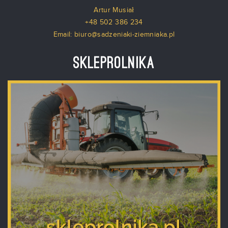
Artur Musiał
+48 502 386 234
Email: biuro@sadzeniaki-ziemniaka.pl
Skleprolnika