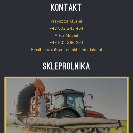
Kontakt
Krzysztof Musiał
+48 502 243 464
Artur Musiał
+48 502 386 234
Email: biuro@sadzeniaki-ziemniaka.pl
Skleprolnika