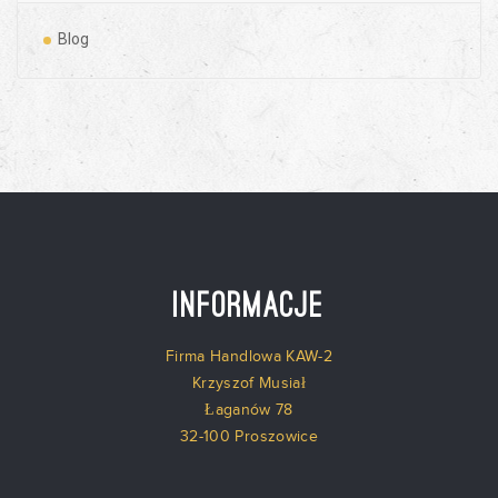
Blog
Informacje
Firma Handlowa KAW-2
Krzyszof Musiał
Łaganów 78
32-100 Proszowice